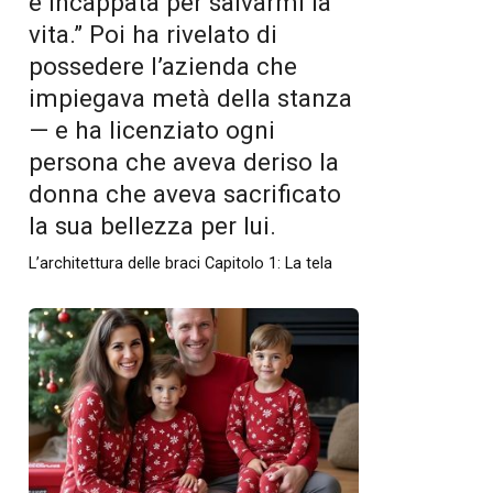
è incappata per salvarmi la
vita.” Poi ha rivelato di
possedere l’azienda che
impiegava metà della stanza
— e ha licenziato ogni
persona che aveva deriso la
donna che aveva sacrificato
la sua bellezza per lui.
L’architettura delle braci Capitolo 1: La tela