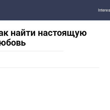
Intere
как найти настоящую
юбовь